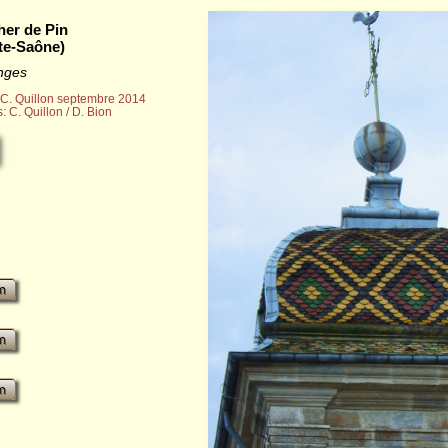
her de Pin
te-Saône)
nges
 C. Quillon septembre 2014
s: C. Quillon / D. Bion