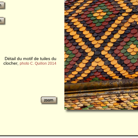
Détail du motif de tuiles du
clocher,
photo C. Quillon 2014