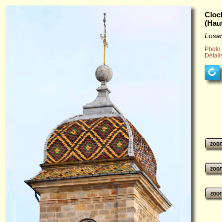
Cloc
(Hau
Losa
Photo
Détail