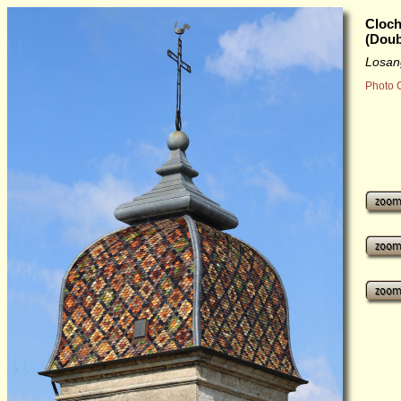
Cloch
(Doub
Losan
Photo 