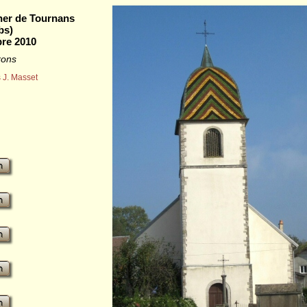
her de Tournans
bs)
bre 2010
rons
 J. Masset