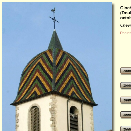
Cloc
(Dou
octo
Chev
Photos