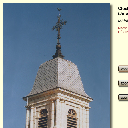
Cloc
(Jura
Métal
Photo 
Détail