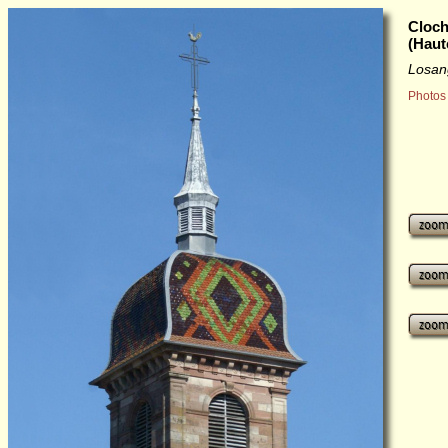
Cloch
(Haut
Losan
Photos