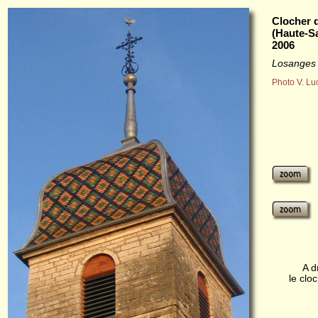
Clocher 
(Haute-S
2006
Losanges
Photo V. Lu
A d
le clo