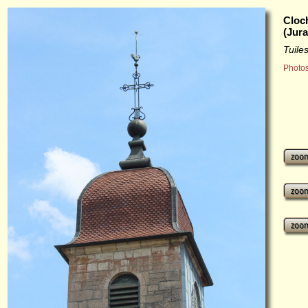
Cloc
(Jura
Tuil
Photos