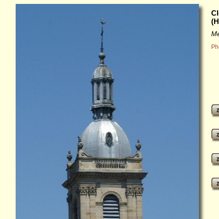
Cl
(H
Mé
Ph