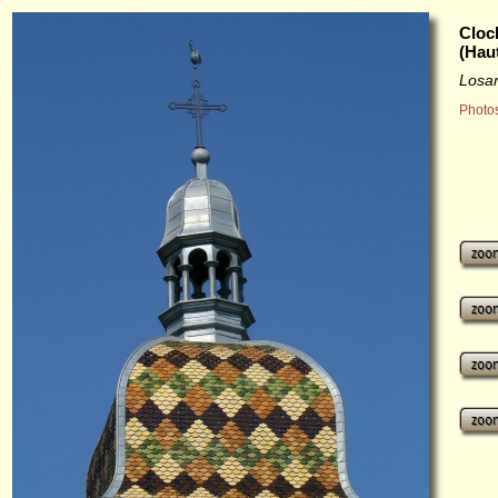
Cloc
(Hau
Losa
Photos