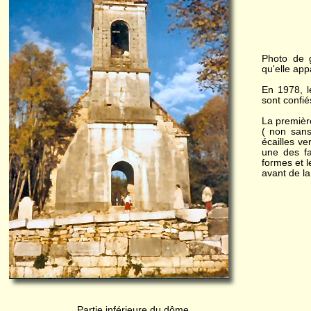
Photo de g
qu'elle app
En 1978, l
sont confié
La premièr
( non sans
écailles v
une des f
formes et 
avant de la
Partie inférieure du dôme