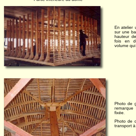
En atelier
sur une ba
hauteur d
fois en d
volume qui 
Photo de 
remarque l
fixée.
Photo de d
transport à