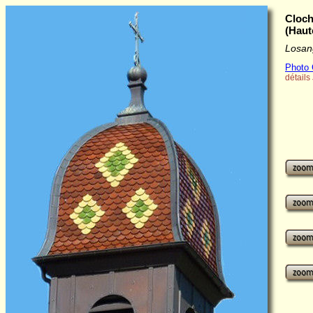
Cloch
(Haut
Losan
Photo 
détails