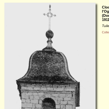
Clo
l'O
(Do
191
Tui
Colle