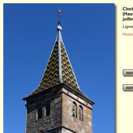
Cloc
(Hau
juill
Ligne
Photos