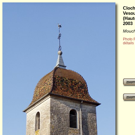
Cloch
Vesou
(Haut
2003
Mouch
Photo 
détails