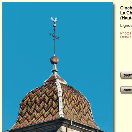
Cloch
La Ch
(Haut
Lignes
Photos
Détails