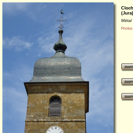
Cloch
(Jura
Métal
Photos 